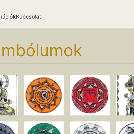
mációk
Kapcsolat
imbólumok