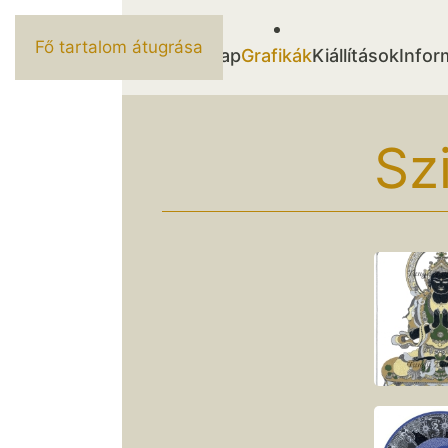
Fő tartalom átugrása
Kezdőlap
Grafikák
Kiállítások
Infor
Sz