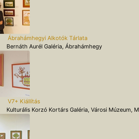
Ábrahámhegyi Alkotók Tárlata
áth Aurél Galéria, Ábrahámhegy
V7+ Kiállítás
rális Korzó Kortárs Galéria, Városi Múzeum, M