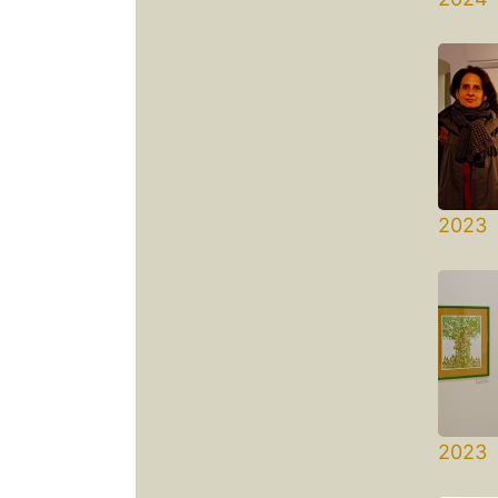
Művé
2023
Pannó
2023
Kisf