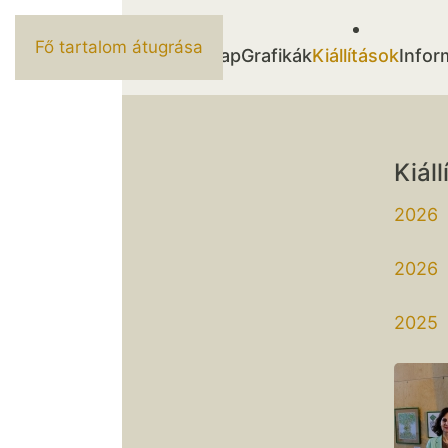
Fő tartalom átugrása
Kezdőlap
Grafikák
Kiállítások
Infor
Kiáll
2026 
2026
2025 
Hang