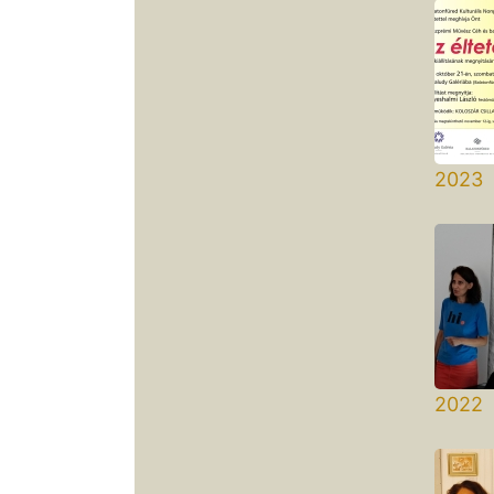
2023 
Művé
2022 
Pető