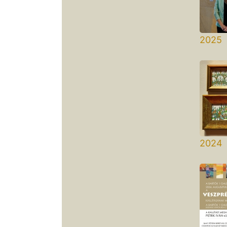
2025 
Zámb
2024 
Bart