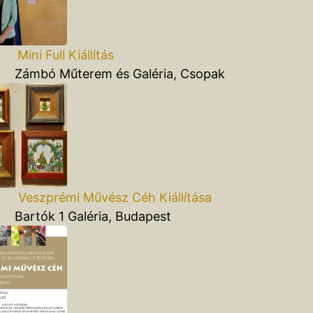
Mini Full Kiállítás
ó Műterem és Galéria, Csopak
Veszprémi Művész Céh Kiállítása
ók 1 Galéria, Budapest