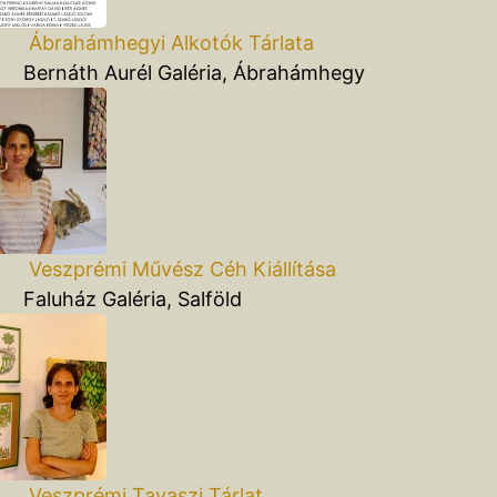
Ábrahámhegyi Alkotók Tárlata
áth Aurél Galéria, Ábrahámhegy
Veszprémi Művész Céh Kiállítása
ház Galéria, Salföld
Veszprémi Tavaszi Tárlat