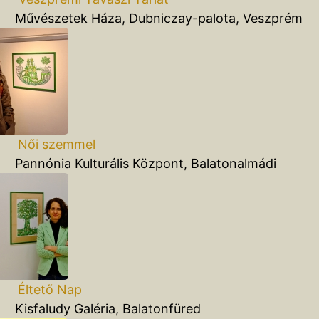
szetek Háza, Dubniczay-palota, Veszprém
 Női szemmel
nia Kulturális Központ, Balatonalmádi
 Éltető Nap
aludy Galéria, Balatonfüred