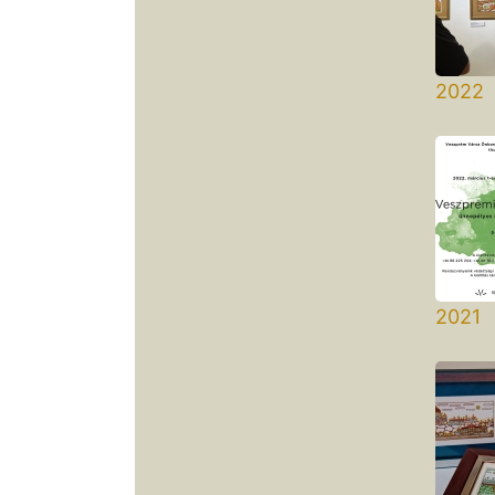
2022 
Művé
2021 
Magy