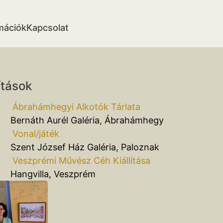
mációk
Kapcsolat
ítások
Ábrahámhegyi Alkotók Tárlata
Bernáth Aurél Galéria, Ábrahámhegy
 Vonal/játék
Szent József Ház Galéria, Paloznak
Veszprémi Művész Céh Kiállítása
villa, Veszprém