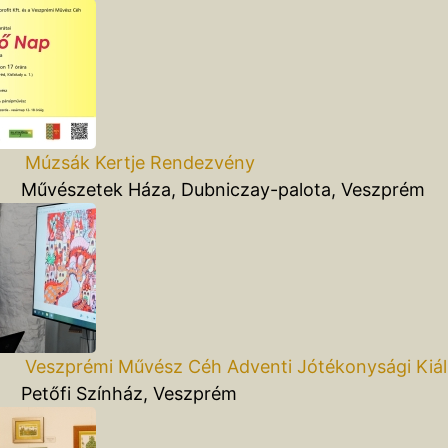
Múzsák Kertje Rendezvény
szetek Háza, Dubniczay-palota, Veszprém
Veszprémi Művész Céh Adventi Jótékonysági Kiáll
fi Színház, Veszprém